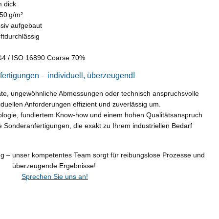
m dick
450 g/m²
ssiv aufgebaut
uftdurchlässig
 G4 / ISO 16890 Coarse 70%
rtigungen – individuell, überzeugend!
mate, ungewöhnliche Abmessungen oder technisch anspruchsvolle
iduellen Anforderungen effizient und zuverlässig um.
ologie, fundiertem Know-how und einem hohen Qualitätsanspruch
 Sonderanfertigungen, die exakt zu Ihrem industriellen Bedarf
ng – unser kompetentes Team sorgt für reibungslose Prozesse und
überzeugende Ergebnisse!
Sprechen Sie uns an!