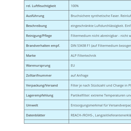
rel. Luftfeuchtigkeit
100%
Ausführung
Bruchsichere synthetische Faser. Reinluf
Beschreibung
eingeschränkte Luftdurchlässigkeit. Ei
Reinigung/Pflege
Filtermedium nicht abreinigbar - nicht 
Brandverhalten empf.
DIN 53438 F1 (auf Filtermedium bezoge
Marke
ALP Filtertechnik
Warenursprung
EU
Zolltarifnummer
auf Anfrage
Verpackung/Versand
Filter je nach Stückzahl und Charge in P
Lagerempfehlung
Partikelfilter: extreme Temperaturen un
Umwelt
Entsorgungsmerkmal für Versandverpacku
Datenblätter
REACH-/ROHS-, Langzeitlieferantenerklä