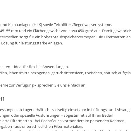
s- und Klimaanlagen (HLK) sowie Teichfilter-/Regenwassersysteme.
 45–55 mm und ein Flächengewicht von etwa 450 g/m² aus. Damit gewährleistet
ltermedien sorgt für ein hohes Staubspeichervermögen. Die Filtermatten ent
e Lösung für leistungsstarke Anlagen.
beiten – ideal für flexible Anwendungen.
terilen, lebensmittelbezogenen, geruchsintensiven, toxischen, statisch aufge
gerne zur Verfügung –
sprechen Sie uns einfach an
.
en
essungen ab Lager erhältlich - vielseitig einsetzbar in Lüftungs- und Absau
sungen oder spezielle Ausführungen - abgestimmt auf Ihren Bedarf.
onierte Filtermatten - bei Bedarf auch vormontiert im passenden Rahmen
.
orgaben - aus unterschiedlichen Filtermaterialien.