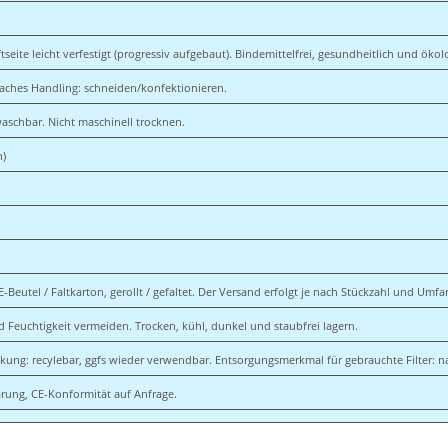
tseite leicht verfestigt (progressiv aufgebaut). Bindemittelfrei, gesundheitlich und öko
nfaches Handling: schneiden/konfektionieren.
waschbar. Nicht maschinell trocknen.
n)
E-Beutel / Faltkarton, gerollt / gefaltet. Der Versand erfolgt je nach Stückzahl und Umf
d Feuchtigkeit vermeiden. Trocken, kühl, dunkel und staubfrei lagern.
ng: recylebar, ggfs wieder verwendbar. Entsorgungsmerkmal für gebrauchte Filter: n
rung, CE-Konformität auf Anfrage.