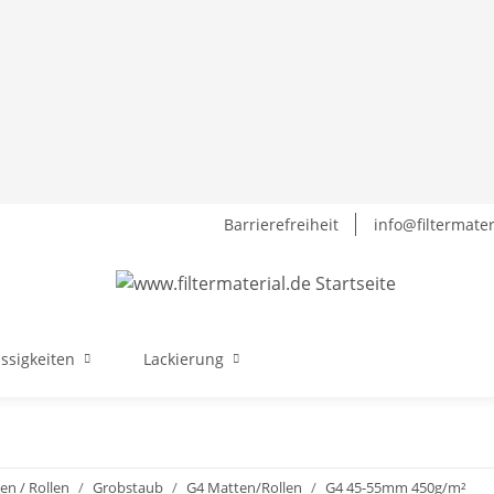
Barrierefreiheit
info@filtermater
üssigkeiten
Lackierung
en / Rollen
Grobstaub
G4 Matten/Rollen
G4 45-55mm 450g/m²