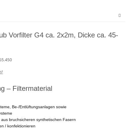
ub Vorfilter G4 ca. 2x2m, Dicke ca. 45-
55.450
m²
 – Filtermaterial
ysteme, Be-/Entlüftungsanlagen sowie
systeme
m aus bruchsicheren synthetischen Fasern
en / konfektionieren