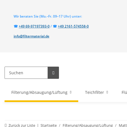
Wir beraten Sie
(Mo.–Fr. 09–17 Uhr)
unter:
Telefon:
Telefon:
☎
+49 69-97197393-0
/
☎
+49 2161-574558-0
info@filtermaterial.de
Filterung/Absaugung/Lüftung
Teichfilter
Fl
Zurück zur Liste
Startseite
Filterung/Absaugung/Lüftung
Matt