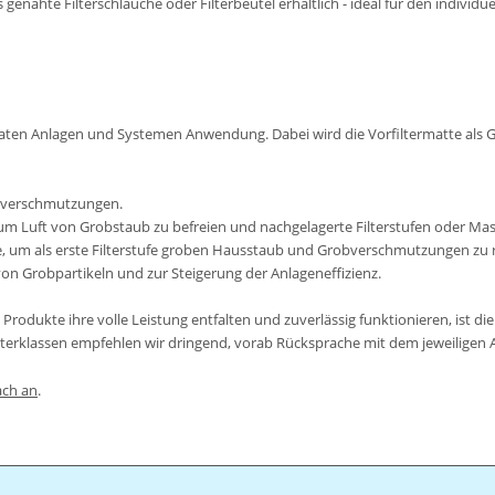
 genähte Filterschläuche oder Filterbeutel erhältlich - ideal für den individue
ivaten Anlagen und Systemen Anwendung. Dabei wird die Vorfiltermatte als Gro
bverschmutzungen.
 um Luft von Grobstaub zu befreien und nachgelagerte Filterstufen oder Ma
, um als erste Filterstufe groben Hausstaub und Grobverschmutzungen zu 
on Grobpartikeln und zur Steigerung der Anlageneffizienz.
Produkte ihre volle Leistung entfalten und zuverlässig funktionieren, ist 
erklassen empfehlen wir dringend, vorab Rücksprache mit dem jeweiligen Anla
ach an
.