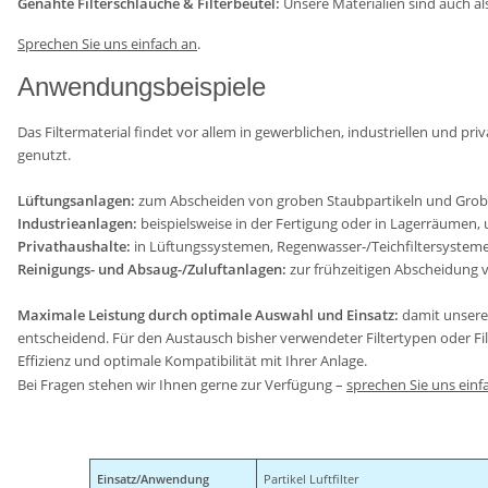
Genähte Filterschläuche & Filterbeutel:
Unsere Materialien sind auch als
Sprechen Sie uns einfach an
.
Anwendungsbeispiele
Das Filtermaterial findet vor allem in gewerblichen, industriellen und pr
genutzt.
Lüftungsanlagen:
zum Abscheiden von groben Staubpartikeln und Gro
Industrieanlagen:
beispielsweise in der Fertigung oder in Lagerräumen,
Privathaushalte:
in Lüftungssystemen, Regenwasser-/Teichfiltersysteme
Reinigungs- und Absaug-/Zuluftanlagen:
zur frühzeitigen Abscheidung v
Maximale Leistung durch optimale Auswahl und Einsatz:
damit unsere 
entscheidend. Für den Austausch bisher verwendeter Filtertypen oder Filt
Effizienz und optimale Kompatibilität mit Ihrer Anlage.
Bei Fragen stehen wir Ihnen gerne zur Verfügung –
sprechen Sie uns einf
Einsatz/Anwendung
Partikel Luftfilter