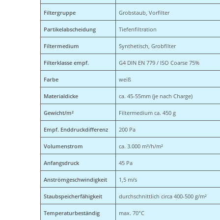
Filtergruppe
Grobstaub, Vorfilter
Partikelabscheidung
Tiefenfiltration
Filtermedium
Synthetisch, Grobfilter
Filterklasse empf.
G4 DIN EN 779 / ISO Coarse 75%
Farbe
weiß
Materialdicke
ca. 45-55mm (je nach Charge)
Gewicht/m²
Filtermedium ca. 450 g
Empf. Enddruckdifferenz
200 Pa
Volumenstrom
ca. 3.000 m³/h/m²
Anfangsdruck
45 Pa
Anströmgeschwindigkeit
1,5 m/s
Staubspeicherfähigkeit
durchschnittlich circa 400-500 g/m²
Temperaturbeständig
max. 70°C