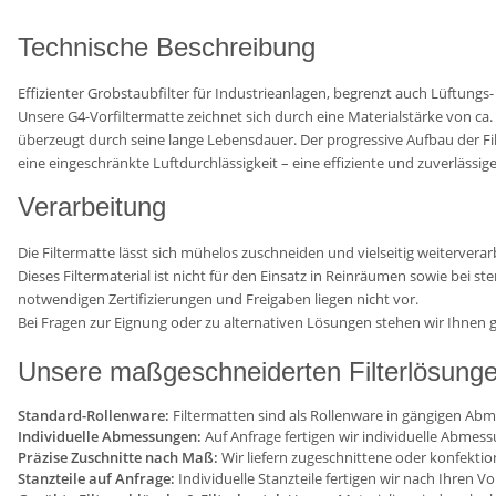
Technische Beschreibung
Effizienter Grobstaubfilter für Industrieanlagen, begrenzt auch Lüftung
Unsere G4-Vorfiltermatte zeichnet sich durch eine Materialstärke von ca.
überzeugt durch seine lange Lebensdauer. Der progressive Aufbau der Fi
eine eingeschränkte Luftdurchlässigkeit – eine effiziente und zuverlässig
Verarbeitung
Die Filtermatte lässt sich mühelos zuschneiden und vielseitig weiterverar
Dieses Filtermaterial ist nicht für den Einsatz in Reinräumen sowie bei s
notwendigen Zertifizierungen und Freigaben liegen nicht vor.
Bei Fragen zur Eignung oder zu alternativen Lösungen stehen wir Ihnen 
Unsere maßgeschneiderten Filterlösung
Standard-Rollenware:
Filtermatten sind als Rollenware in gängigen Abm
Individuelle Abmessungen:
Auf Anfrage fertigen wir individuelle Abmes
Präzise Zuschnitte nach Maß:
Wir liefern zugeschnittene oder konfekti
Stanzteile auf Anfrage:
Individuelle Stanzteile fertigen wir nach Ihren V