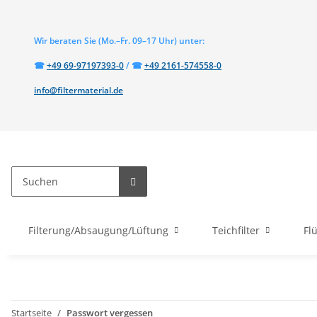
Wir beraten Sie
(Mo.–Fr. 09–17 Uhr)
unter:
Telefon:
Telefon:
☎
+49 69-97197393-0
/
☎
+49 2161-574558-0
info@filtermaterial.de
Filterung/Absaugung/Lüftung
Teichfilter
Fl
Startseite
Passwort vergessen