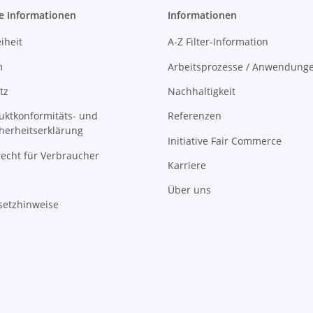
e Informationen
Informationen
iheit
A-Z Filter-Information
m
Arbeitsprozesse / Anwendung
tz
Nachhaltigkeit
uktkonformitäts- und
Referenzen
herheitserklärung
Initiative Fair Commerce
recht für Verbraucher
Karriere
Über uns
setzhinweise