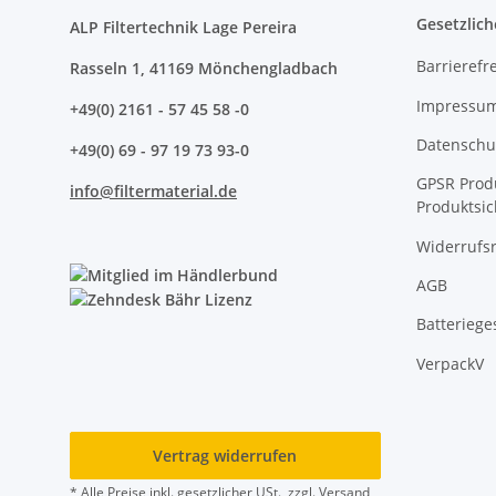
Gesetzlich
ALP Filtertechnik Lage Pereira
Barrierefre
Rasseln 1, 41169 Mönchengladbach
Impressu
+49(0) 2161 - 57 45 58 -0
Datenschu
+49(0) 69 - 97 19 73 93-0
GPSR Prod
info@filtermaterial.de
Produktsic
Widerrufs
AGB
Batteriege
VerpackV
Vertrag widerrufen
* Alle Preise inkl. gesetzlicher USt., zzgl.
Versand