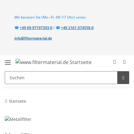
Wir beraten Sie
(Mo.–Fr. 09–17 Uhr)
unter:
Telefon:
Telefon:
☎
+49 69-97197393-0
/
☎
+49 2161-574558-0
info@filtermaterial.de
Startseite