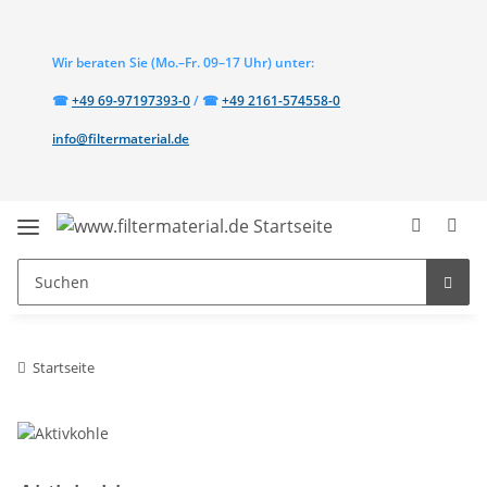
Wir beraten Sie
(Mo.–Fr. 09–17 Uhr)
unter:
Telefon:
Telefon:
☎
+49 69-97197393-0
/
☎
+49 2161-574558-0
info@filtermaterial.de
Startseite