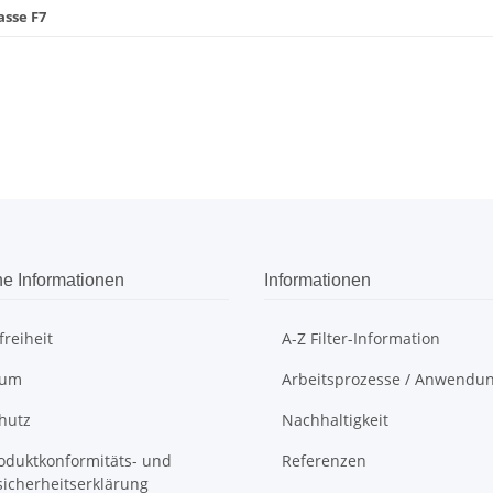
asse F7
he Informationen
Informationen
freiheit
A-Z Filter-Information
sum
Arbeitsprozesse / Anwendu
hutz
Nachhaltigkeit
oduktkonformitäts- und
Referenzen
sicherheitserklärung