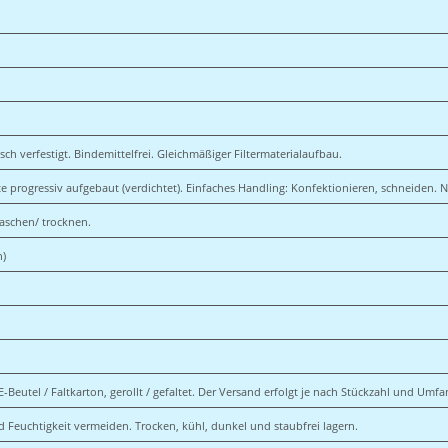
ch verfestigt. Bindemittelfrei. Gleichmäßiger Filtermaterialaufbau.
te progressiv aufgebaut (verdichtet). Einfaches Handling: Konfektionieren, schneiden. Nic
waschen/ trocknen.
n)
E-Beutel / Faltkarton, gerollt / gefaltet. Der Versand erfolgt je nach Stückzahl und Umf
d Feuchtigkeit vermeiden. Trocken, kühl, dunkel und staubfrei lagern.