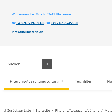
Wir beraten Sie
(Mo.–Fr. 09–17 Uhr)
unter:
Telefon:
Telefon:
☎
+49 69-97197393-0
/
☎
+49 2161-574558-0
info@filtermaterial.de
Filterung/Absaugung/Lüftung
Teichfilter
Fl
Zurück zur Liste
Startseite
Filterung/Absaugung/Lüftung
Matt