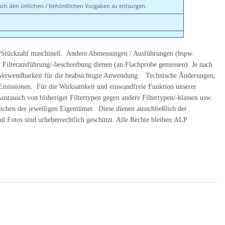
ach den örtlichen / behördlichen Vorgaben zu entsorgen.
/Stückzahl maschinell. Andere Abmessungen / Ausführungen (bspw.
r Filterausführung/-beschreibung dienen (an Flachprobe gemessen). Je nach
d Verwendbarkeit für die beabsichtigte Anwendung. Technische Änderungen,
ge Emissionen. Für die Wirksamkeit und einwandfreie Funktion unserer
ausch von bisheriger Filtertypen gegen andere Filtertypen/-klassen usw.
chen der jeweiligen Eigentümer. Diese dienen ausschließlich der
d Fotos sind urheberrechtlich geschützt. Alle Rechte bleiben ALP