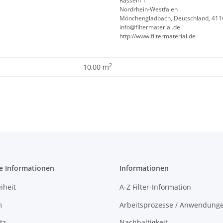
Rasseln 1
Nordrhein-Westfalen
Mönchengladbach, Deutschland, 411
info@filtermaterial.de
http://www.filtermaterial.de
2
10,00 m
e Informationen
Informationen
iheit
A-Z Filter-Information
m
Arbeitsprozesse / Anwendung
tz
Nachhaltigkeit