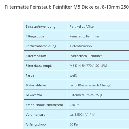
Filtermatte Feinstaub Feinfilter M5 Dicke ca. 8-10mm 25
Einsatz/Anwendung
Partikel Luftfilter
Filtergruppe
Feinstaub, Feinfilter
Partikelabscheidung
Tiefenfiltration
Filtermedium
Synthetisch, Feinfilter
Filterklasse empf.
M5 DIN EN 779 / ISO ePM
Farbe
weiß
Materialdicke
ca. 8-10mm (je nach Charge)
Gewicht/m²
Filtermedium ca. 250g
Empf. Enddruckdifferenz
250 Pa
Volumenstrom
ca. 1.500m³/h/m²
Anfangsdruck
30 Pa