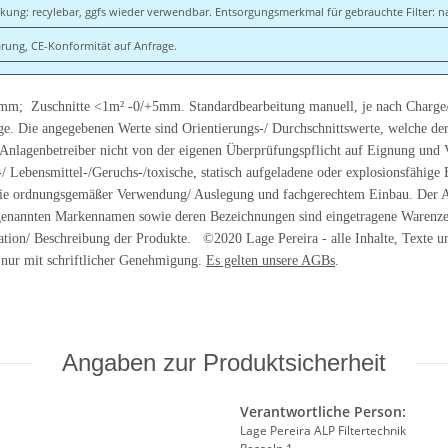
ng: recylebar, ggfs wieder verwendbar. Entsorgungsmerkmal für gebrauchte Filter: n
rung, CE-Konformität auf Anfrage.
2mm; Zuschnitte <1m² -0/+5mm. Standardbearbeitung manuell, je nach Charge
ge. Die angegebenen Werte sind Orientierungs-/ Durchschnittswerte, welche de
n Anlagenbetreiber nicht von der eigenen Überprüfungspflicht auf Eignung un
-/ Lebensmittel-/Geruchs-/toxische, statisch aufgeladene oder explosionsfähi
ie ordnungsgemäßer Verwendung/ Auslegung und fachgerechtem Einbau. Der Aust
 genannten Markennamen sowie deren Bezeichnungen sind eingetragene Warenzei
ion/ Beschreibung der Produkte. ©2020 Lage Pereira - alle Inhalte, Texte un
e nur mit schriftlicher Genehmigung.
Es gelten unsere AGBs
.
Angaben zur Produktsicherheit
Verantwortliche Person:
Lage Pereira ALP Filtertechnik