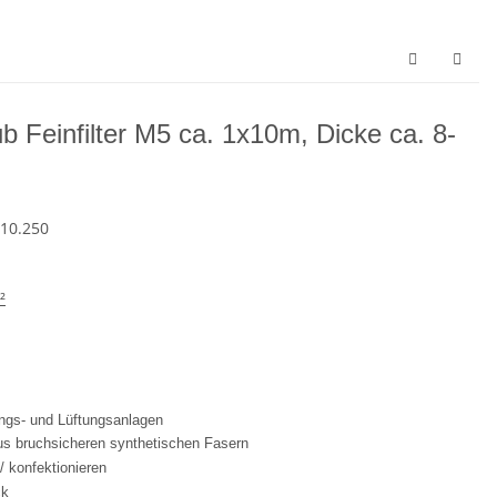
ub Feinfilter M5 ca. 1x10m, Dicke ca. 8-
10.250
²
zungs- und Lüftungsanlagen
us bruchsicheren synthetischen Fasern
 / konfektionieren
ck