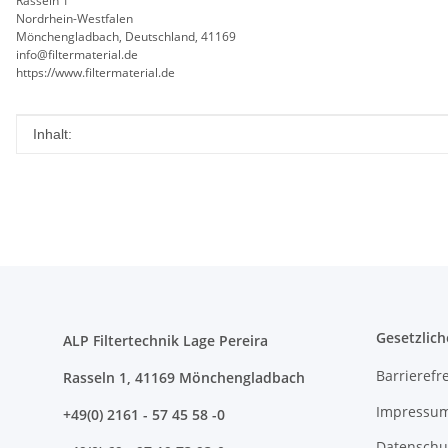
Rasseln 1
Nordrhein-Westfalen
Mönchengladbach, Deutschland, 41169
info@filtermaterial.de
https://www.filtermaterial.de
Produkteigenschaft
Wert
Inhalt:
Gesetzlich
ALP Filtertechnik Lage Pereira
Barrierefre
Rasseln 1, 41169 Mönchengladbach
Impressu
+49(0) 2161 - 57 45 58 -0
Datenschu