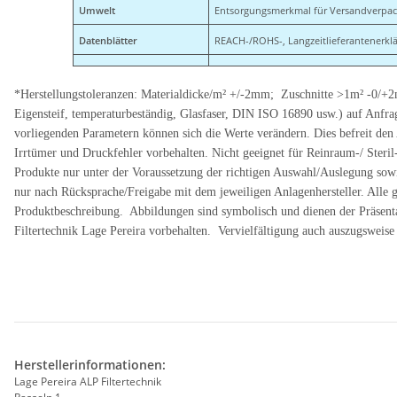
Umwelt
Entsorgungsmerkmal für Versandverpacku
Datenblätter
REACH-/ROHS-, Langzeitlieferantenerklä
*Herstellungstoleranzen: Materialdicke/m² +/-2mm; Zuschnitte >1m² -0/+
Eigensteif, temperaturbeständig, Glasfaser, DIN ISO 16890 usw.) auf Anfra
vorliegenden Parametern können sich die Werte verändern. Dies befreit de
Irrtümer und Druckfehler vorbehalten. Nicht geeignet für Reinraum-/ Steril
Produkte nur unter der Voraussetzung der richtigen Auswahl/Auslegung sow
nur nach Rücksprache/Freigabe mit dem jeweiligen Anlagenhersteller. Alle
Produktbeschreibung. Abbildungen sind symbolisch und dienen der Präsentat
Filtertechnik Lage Pereira vorbehalten. Vervielfältigung auch auszugsweis
Herstellerinformationen:
Lage Pereira ALP Filtertechnik