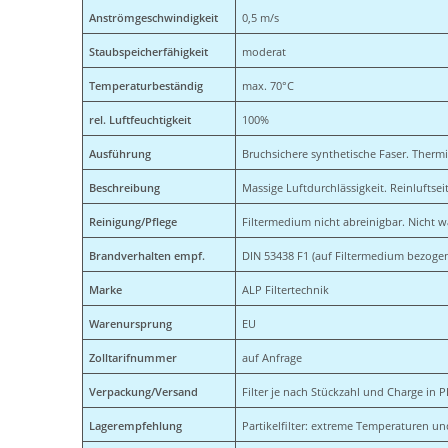
Anströmgeschwindigkeit
0,5 m/s
Staubspeicherfähigkeit
moderat
Temperaturbeständig
max. 70°C
rel. Luftfeuchtigkeit
100%
Ausführung
Bruchsichere synthetische Faser. Thermis
Beschreibung
Massige Luftdurchlässigkeit. Reinluftsei
Reinigung/Pflege
Filtermedium nicht abreinigbar. Nicht 
Brandverhalten empf.
DIN 53438 F1 (auf Filtermedium bezoge
Marke
ALP Filtertechnik
Warenursprung
EU
Zolltarifnummer
auf Anfrage
Verpackung/Versand
Filter je nach Stückzahl und Charge in P
Lagerempfehlung
Partikelfilter: extreme Temperaturen un