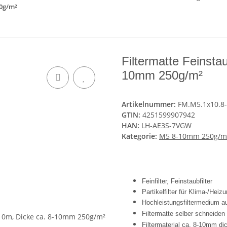
50g/m²
Filtermatte Feinsta
10mm 250g/m²
Artikelnummer:
FM.M5.1x10.8-
GTIN:
4251599907942
HAN:
LH-AE3S-7VGW
Kategorie:
M5 8-10mm 250g/m
Feinfilter, Feinstaubfilter
Partikelfilter für Klima-/Hei
Hochleistungsfiltermedium a
Filtermatte selber schneiden
Filtermaterial ca. 8-10mm di