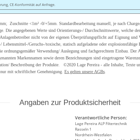
rung, CE-Konformität auf Anfrage.
2mm; Zuschnitte <1m² -0/+5mm. Standardbearbeitung manuell, je nach Charge
ge. Die angegebenen Werte sind Orientierungs-/ Durchschnittswerte, welche de
n Anlagenbetreiber nicht von der eigenen Überprüfungspflicht auf Eignung un
-/ Lebensmittel-/Geruchs-/toxische, statisch aufgeladene oder explosionsfähi
ie ordnungsgemäßer Verwendung/ Auslegung und fachgerechtem Einbau. Der Aust
 genannten Markennamen sowie deren Bezeichnungen sind eingetragene Warenzei
ion/ Beschreibung der Produkte. ©2020 Lage Pereira - alle Inhalte, Texte un
e nur mit schriftlicher Genehmigung.
Es gelten unsere AGBs
.
Angaben zur Produktsicherheit
Verantwortliche Person:
Lage Pereira ALP Filtertechnik
Rasseln 1
Nordrhein-Westfalen