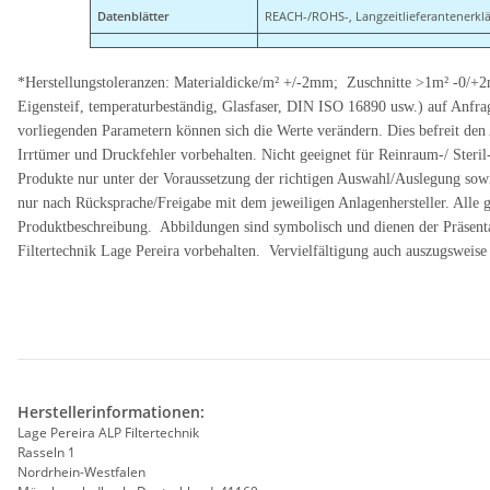
Datenblätter
REACH-/ROHS-, Langzeitlieferantenerklä
*Herstellungstoleranzen: Materialdicke/m² +/-2mm; Zuschnitte >1m² -0/+
Eigensteif, temperaturbeständig, Glasfaser, DIN ISO 16890 usw.) auf Anfra
vorliegenden Parametern können sich die Werte verändern. Dies befreit de
Irrtümer und Druckfehler vorbehalten. Nicht geeignet für Reinraum-/ Steril
Produkte nur unter der Voraussetzung der richtigen Auswahl/Auslegung sow
nur nach Rücksprache/Freigabe mit dem jeweiligen Anlagenhersteller. Alle
Produktbeschreibung. Abbildungen sind symbolisch und dienen der Präsentat
Filtertechnik Lage Pereira vorbehalten. Vervielfältigung auch auszugsweis
Herstellerinformationen:
Lage Pereira ALP Filtertechnik
Rasseln 1
Nordrhein-Westfalen