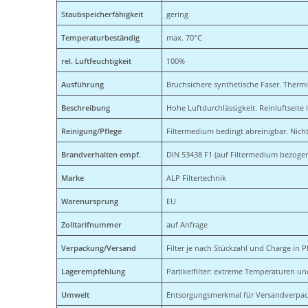
Staubspeicherfähigkeit
gering
Temperaturbeständig
max. 70°C
rel. Luftfeuchtigkeit
100%
Ausführung
Bruchsichere synthetische Faser. Thermis
Beschreibung
Hohe Luftdurchlässigkeit. Reinluftseite l
Reinigung/Pflege
Filtermedium bedingt abreinigbar. Nich
Brandverhalten empf.
DIN 53438 F1 (auf Filtermedium bezoge
Marke
ALP Filtertechnik
Warenursprung
EU
Zolltarifnummer
auf Anfrage
Verpackung/Versand
Filter je nach Stückzahl und Charge in P
Lagerempfehlung
Partikelfilter: extreme Temperaturen un
Umwelt
Entsorgungsmerkmal für Versandverpacku