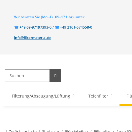
Wir beraten Sie
(Mo.–Fr. 09–17 Uhr)
unter:
Telefon:
Telefon:
☎
+49 69-97197393-0
/
☎
+49 2161-574558-0
info@filtermaterial.de
Filterung/Absaugung/Lüftung
Teichfilter
Fl
Zurück zur Liste
Startseite
Flüssigkeiten
Filtervlies
1mm 60