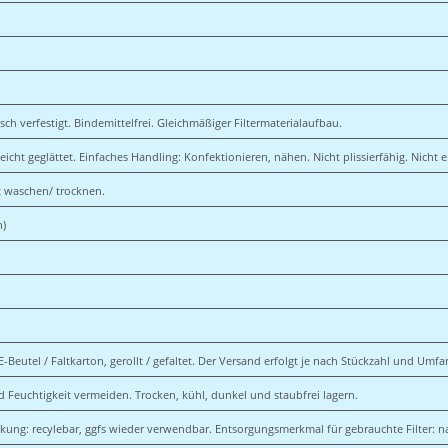
ch verfestigt. Bindemittelfrei. Gleichmäßiger Filtermaterialaufbau.
eicht geglättet. Einfaches Handling: Konfektionieren, nähen. Nicht plissierfähig. Nicht e
t waschen/ trocknen.
n)
E-Beutel / Faltkarton, gerollt / gefaltet. Der Versand erfolgt je nach Stückzahl und Umf
d Feuchtigkeit vermeiden. Trocken, kühl, dunkel und staubfrei lagern.
ng: recylebar, ggfs wieder verwendbar. Entsorgungsmerkmal für gebrauchte Filter: n