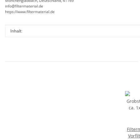
Mönchengladbach, Deutschland, 41169
info@filtermaterial.de
https://www.filtermaterial.de
Produkteigenschaft
Wert
Inhalt:
Filte
Vorfil