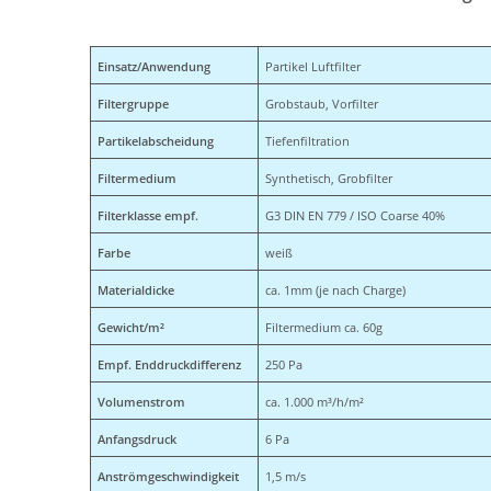
Einsatz/Anwendung
Partikel Luftfilter
Filtergruppe
Grobstaub, Vorfilter
Partikelabscheidung
Tiefenfiltration
Filtermedium
Synthetisch, Grobfilter
Filterklasse empf.
G3 DIN EN 779 / ISO Coarse 40%
Farbe
weiß
Materialdicke
ca. 1mm (je nach Charge)
Gewicht/m²
Filtermedium ca. 60g
Empf. Enddruckdifferenz
250 Pa
Volumenstrom
ca. 1.000 m³/h/m²
Anfangsdruck
6 Pa
Anströmgeschwindigkeit
1,5 m/s