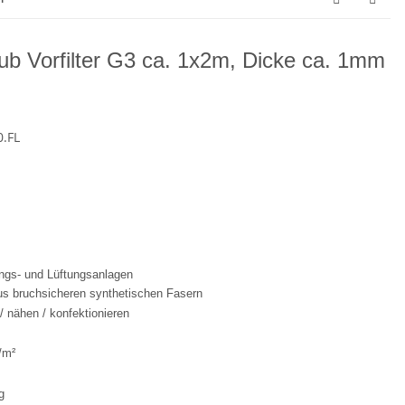
ub Vorfilter G3 ca. 1x2m, Dicke ca. 1mm
0.FL
zungs- und Lüftungsanlagen
us bruchsicheren synthetischen Fasern
 / nähen / konfektionieren
g/m²
g