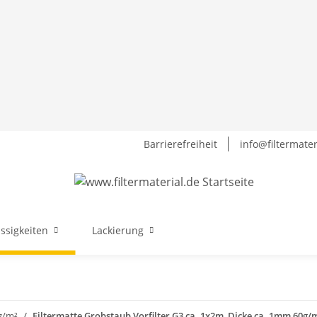
Barrierefreiheit
info@filtermater
üssigkeiten
Lackierung
g/m²
Filtermatte Grobstaub Vorfilter G3 ca. 1x2m, Dicke ca. 1mm 60g/